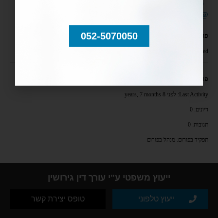
Engagements
@eran
052-5070050
פרופיל
Registered: לפני 8 years, 7 months
פורומים
Last Activity: לפני 8 years, 7 months
דיונים: 0
תגובות: 0
תפקיד בפורום: מנהל בפורום
ייעוץ משפטי ע"י עורך דין גירושין
ייעוץ טלפוני
טופס יצירת קשר