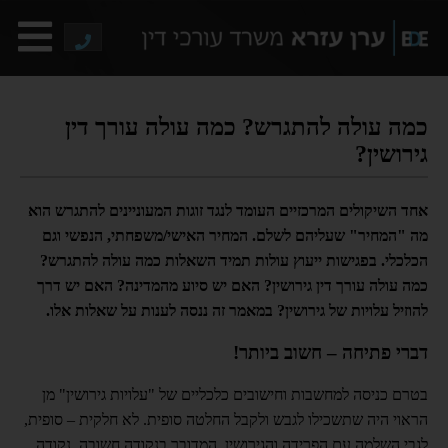
כמה עולה להתגרש? כמה עולה עורך דין
גירושין?
אחד השיקולים המרכזיים העומד לנגד זוגות המעוניינים להתגרש הוא
מה "המחיר" שעליהם לשלם. המחיר האישי/משפחתי, הנפשי וגם
הכלכלי. בפגישות ייעוץ עולות תמיד השאלות כמה עולה להתגרש?
כמה עולה עורך דין גירושין? האם יש סיוע מהמדינה? האם יש דרך
להוזיל עלויות של גירושין? במאמר זה ננסה לענות על שאלות אלו.
דברי פתיחה – חשוב ביותר!
בטרם כניסה למחשבות וחישובים כלכליים של "עלויות גירושין" מן
הראוי היה שתשכילו לגבש ולקבל החלטה סופית. לא חלקית – סופית,
לגבי השלמה עם הפרידה והגירושין. המדובר בנקודה חשובה. נקודה