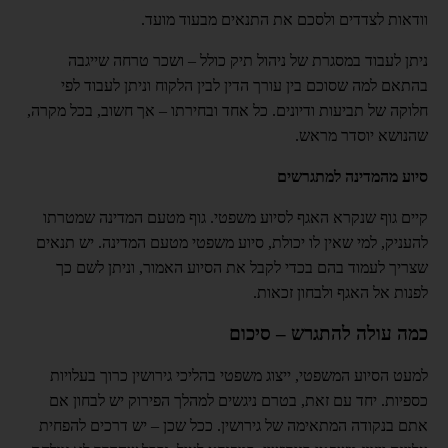
וודאות לצדדים ולסכם את התנאים מבעוד מועד.
ניתן לעבוד במסגרת של ניהול תיק כולל – ושכר טרחה שייגבה
בהתאם למה שסוכם בין עורך הדין לבין הלקוח וניתן לעבוד לפי
חלוקה של תביעות ודיונים. כל אחד ובחירתו – אך חשוב, בכל מקרה,
שהנושא יוסדר מראש.
סיוע מהמדינה למתגרשים
קיים גוף שנקרא האגף לסיוע משפטי. גוף מטעם המדינה שמטרתו
להעניק, למי שאין לו יכולת, סיוע משפטי מטעם המדינה. יש תנאים
שצריך לעמוד בהם בכדי לקבל את הסיוע האמור, וניתן לשם כך
לפנות אל האגף ולבחון זכאות.
כמה עולה להתגרש – סיכום
למעט הסיוע המשפטי, ייצוג משפטי בהליכי גירושין כרוך בעלויות
כספיות. יחד עם זאת, בטרם ניגשים למהלך הפירוק יש לבחון אם
אתם בנקודה המתאימה של גירושין. ככל שכן – יש דרכים להפחית