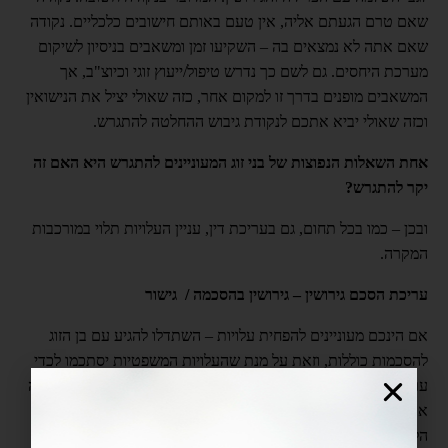
שאם טרם הגעתם אליה, אין טעם באותם חישובים כלכליים. נקודה
שאם אתה לא נמצאים בה – השקיעו זמן ומשאבים בניסיון לשיקום
מערכת היחסים. גם לשם כך נדרש טיפול/ייעוץ זוגי וכיוצ"ב, אך
המשאבים מופנים בדרך זו למקום אחר, כזה שאולי יציל את הנישואין
וכזה שאולי יביא אתכם לנקודת גיבוש ההחלטה להתגרש.
אחת השאלות הנפוצות של בני זוג המעוניינים להתגרש היא האם זה
יקר להתגרש?
ובכן – כמו בכל תחום, גם בעריכת דין, עניין העלויות תלוי במורכבות
המקרה.
עריכת הסכם גירושין – גירושין בהסכמה / גישור
אם הינכם מעוניינים להפחית עלויות – השתדלו להגיע עם בן הזוג
להסכמות כוללות, וזאת על מנת שהעלויות המשפטיות יסתכמו לכדי
עריכת הסכם גירושין, ובמידת הצורך, ליווי הליך של גירושין בהסכמה
או גישור. העלויות של דרך זו, תהיינה פחותות משמעותית מניהול
הליכים משפטיים מורכבים. גם אם אתם מסוכסכים או לא ביחסים