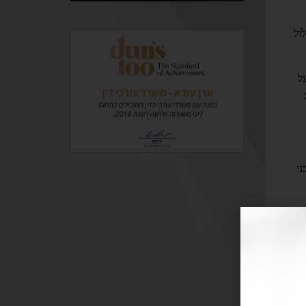
ול
ל
ני
ר
יך
דין
שה