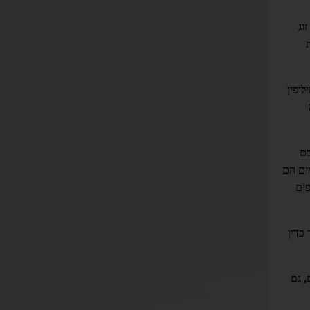
וג
ופין
כם
מים הם
פים
כדין
, גם