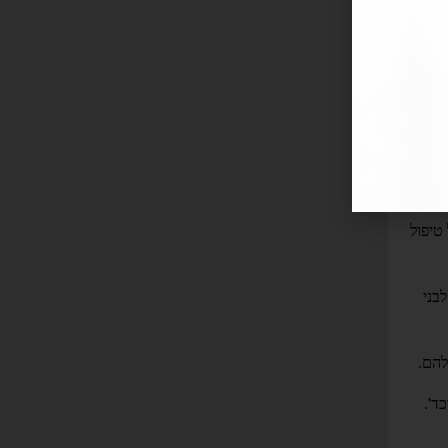
הדין
אף
ה,
טיפול
בני
להם.
ד'.