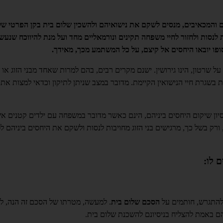
ים והמכאיבים, מנסים לשקם את נישואיהם ולהשכין שלום בית בקן הפרטי ש
נת לנסות ולחזור לחיי משפחה תקינים ונורמאליים מחד ועל מנת להיווכח שנעשו
פו יובאו היחסים אל קיצם, על כל המשתמע מכך, מאידך.
על שרטון, הינו גירושין. ישנם מקרים רבים, בהם למרות שאחד מבני הזוג או 
 בשגרת חיי הנישואין הקיימת. מדובר במצב שניתן לתיקון וכדאי למצות את 
יסיון שיקום היחסים ביניהם, הינם כאשר מדובר במשפחה עם ילדים קטנים א
 ורק בשל כך, מרגישים בני הזוג מחויבות לנסות ולשקם את היחסים ביניהם לפ
 לו:
 להתגרש, חותמים על
הסכם שלום בית
. למעשה, מטרתו של הסכם זה הנה, למ
ם באמת להצליח בניסיונם להשכנת שלום בית.