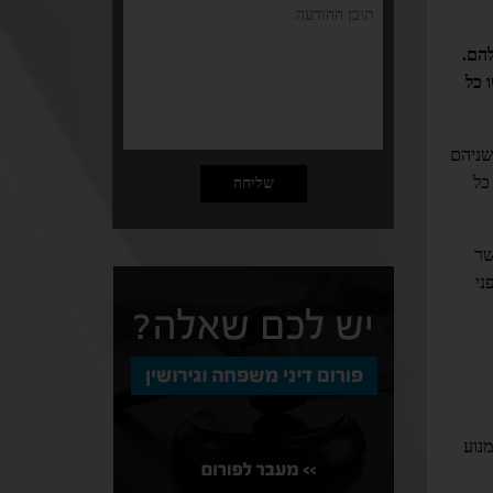
להם.
 כל
שניהם
כל
שר
ני
נוע