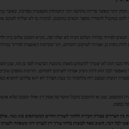
 וקלה יותר מאשר פרידה מתישה תוך התנהלות משפטית מפרכת. כאשר בני ז
י להם במקביל להסדיר מספר תנאים בהסכם, למקרה בו לא יצליחו לשקם את
 תנאים לפירוד במידה ושלום הבית לא יעלה יפה, נקרא הסכם שלום בית ולחיל
 לתת ניסיון כן ואמיתי לשיקום יחסיהם, תוך שקיימת האופציה לפירוד במידה
ד מבני הזוג לא יצטרך להשקיע מאמץ בהגשת תביעות לפני בן זוגו, שכן הס
מאפשר לבני הזוג לתת ניסיון אמיתי לשיקום יחסיהם. יתרונות נוספים שקיי
בסערת רגשות ובמצב רוח מלחמתי וכי בעת הצורך לא יהא עליהם להוציא כס
ת המשפט, שכן אז ההסכם מקבל תוקף של פסק דין ואילו הסכם שלא אושר 
טל בספק.
 בין הצדדים בצורה חברית ולחזור לשגרת החיים המשותפים כזוג נשוי. אולם
 לכל דבר, חשוב מאד לעשות בליווי עורך דין לענייני דיני משפחה ולענייני