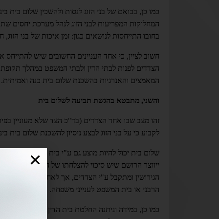
כמו כן, בבואם של בני הזוג לנסות ולהשכין שלום בית 
המחלוקות המפריעות לבני הזוג לנהל מערכת יחסים שתה
בחובו התייחסות לנושאים כגון: זמן איכות של בני הזוג, ח
חשוב לציין, כי אחד העניינים החשובים שיש להתייחס א
הצדדים לפנות לבתי הדין ולבתי המשפט במהלך תקופת ה
המאמצים והאנרגיות בהשכנת שלום בית כנה ואמיתית.
והשני, מתבטא בהגשת תביעה לשלום בית
זהו מצב שבו אחד הצדדים (בד"כ הצד שלא מעוניין בפי
לקבוע כי על בני הזוג לבצע ניסיון להשכנת שלום בית בינ
שלום בית יכול להיות מוצע גם ע"י בית המשפט לענייני 
ייווצר הרושם שיש סיכוי להצלחתו של הליך שלום בית 
הגירושין ומתקבל ע"י הצדדים, אך לאחר מכן נכשל מסיבה 
הרבני או בית המשפט לענייני משפחה.
כמו כן, במידה וניתנה החלטת בית הדין המטילה על הצדד