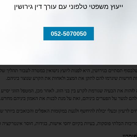
יא כי, במידה והבעל יוכרז כמורד, לדוגמא, אזי תוכל האישה לבקש את בית 
ייעוץ משפטי טלפוני עם עורך דין גירושין
ובמידה והבעל יסרב ליתן לאישה גט, אזי יהא עליו לשלם לאישה את כתובתה 
ית נעשה אך ורק כצעד טקטי שיאפשר למי מבני הזוג להגיש באמצעות התביע
052-5070050
ון לשלום בית, הנו רצון טקטי בלבד המסייע לבן הזוג שדרש את שלום הבית,
סוף תסתיים בגירושין, היא לפנות ליועץ נישואין במטרה לעבור תהליך של 
 הבנות חדשות שיגרמו להם לתקן את המצב ולאחות את הקרע שנוצר ביניהם.
הות את הבעיה שגורמת לקרע בין בני הזוג. לאחר מכן, המטפל הזוגי יסייע ל
ע להם לגשר על הפערים ביניהם, זאת על מנת לבנות את האמון ביניהם מחדש.
תוחים לרעיון ובעלי יכולת להיחשף ולגעת במקומות האפלים והכואבים ביותר ש
מריבות הבלתי פוסקות, בעיות בקיום יחסי אישות, בגידות, חוסר אינטרקציה וכ
פיתרון