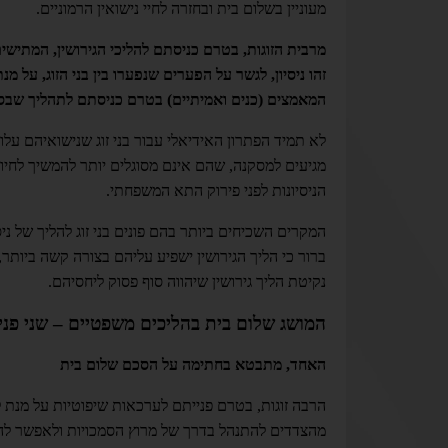
מעוניין בשלום בית ובחזרה לחיי נישואין הרמוניים.
מרבית הזוגות, בטרם כניסתם להליכי הגירושין, המתיש
זהו ניסיון, לגשר על הפערים שנפערו בין בני הזוג, על מ
המאמצים (כנים ואמיתיים) בטרם כניסתם לתהליך שבסו
לא תמיד הפתרון האידיאלי עבור בני זוג שנישואיהם עלו 
מגיעים למסקנה, שהם אינם מסוגלים יותר להמשיך לחיות
הניסיונות לפני פירוק התא המשפחתי.
המקרים השכיחים ביותר בהם פונים בני זוג להליך של נ
ברור כי הליך הגירושין ישפיע עליהם בצורה קשה ביותר,
נקיטת הליך גירושין שיהווה סוף פסוק ליחסיהם.
המושג שלום בית בהליכים משפטיים – שני פנים
האחד, מתבטא בחתימה על הסכם שלום בית
הרבה זוגות, בטרם פנייתם לערכאות שיפוטיות על מנת
מהצדדים להתנהל בדרך של מרוץ הסמכויות ולאפשר לה