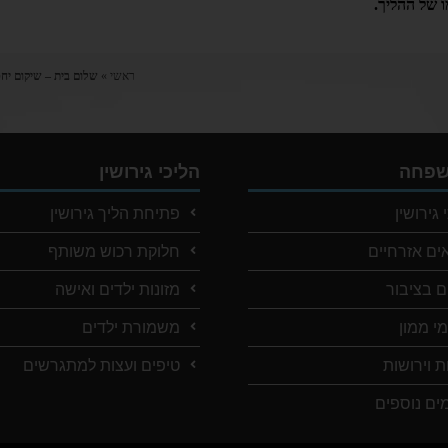
ו של ההליך.
ראשי
»
שלום בית – שיקום יחסים
משפחה
הליכי גירושין
 גירושין
פתיחת הליך גירושין
אים אזרחיים
חלוקת רכוש משותף
ם בציבור
מזונות ילדים ואישה
י ממון
משמורת ילדים
ת וירושות
טיפים ועצות למתגרשים
ים נוספים