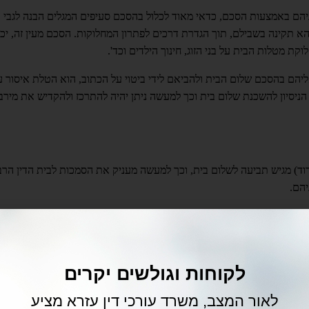
ביניהם באמצעות הסכם, כדאי מאוד לכלול בהסכם סעיפים המגלים הבנה לגבי
א תקינה בשבילם, תוך הגדרת דרכים לפתרון המחלוקות. הסכם מעין זה, יכל
לוקת מטלות הבית על בני הזוג, חינוך הילדים וכד'.
ליהם בהסכם שלום הבית ולהביאם לידי ביטוי על הכתוב, הוא הטלת איסור ע
ניסיון להשכנת שלום בית וכך למעשה ניתן יהיה להתרכז ולהקדיש את מירב
רוד) מגיש תביעה לשלום בית, וכך למעשה מעניק את הסמכות לבית הדין הרב
יהם.
משפחה או בית הדין הרבני (הרבנות) במסגרת הליך הגירושין עצמו, אם וכאש
שכזה בין הצדדים. כאשר הליך שכזה מוצע על ידי הרשות השופטת במהלך הל
זו או אחרת, יכולים בני הזוג לחזור חזרה למסלול המשך הדיונים בפני בית ה
לקוחות וגולשים יקרים
ים לבצע ניסיון לשלום בית, ואחד הצדדים לא מקיימה, ניתן יהיה להגיש בק
לאור המצב, משרד עורכי דין עזרא מציע