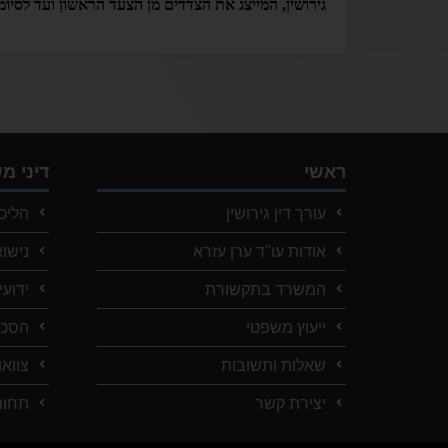
גירושין, המייצג את הצדדים מן הצעד הראשון ועד לסיומ
ראשי
דיני 
עורך דין גירושין
הליכי
אודות עו"ד ערן עזרא
נישו
המשרד בתקשורת
ידועי
ייעוץ משפטי
הסכמ
שאלות ותשובות
צוואו
יצירת קשר
תחומ