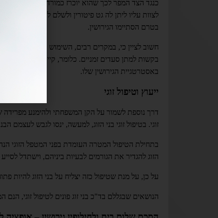
כנגד הצד המפר לכך שהוא יוכרז כמורד. משמעות הדבר ה
לצוות עליו ליתן לה גט פיטורין ולשלם לה את כתובתה 
בטרם הסתיימו הגירושין.
חשוב לציין כי, במקרים רבים, השימוש בתביעת שלום ב
בקשות למתן סעדים זמניים. כלומר, קיים סיכוי רב שהרצ
באסטרטגיית הגירושין שלו.
ייעוץ וטיפול זוגי
דרך נוספת לשמור על הקן המשפחתי ולהימנע מפרידה שלב
זוגי. בטיפול זוגי בני הזוג, למעשה, ינסו לגבש לעצמם
בתחילת הטיפול המטרה העומדת בפני המטפל הזוגי הנה לז
הזוג להגדיר את הגורמים לבעיות ביניהם, וישתדל לסיי
על כן, על מנת שטיפול כזה יצליח על בני הזוג להיות פ
הנושאים שבגללם בד"כ בני זוג פונים לטיפול זוגי, הנם ה
הסכם שלום בית ולחילופין גירושין – אופציה ל