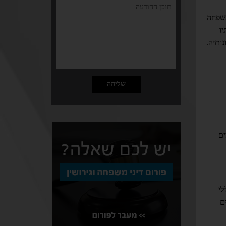
משפחה
ו
ותיה.
ים
כללי
50 לשלושה ילדים