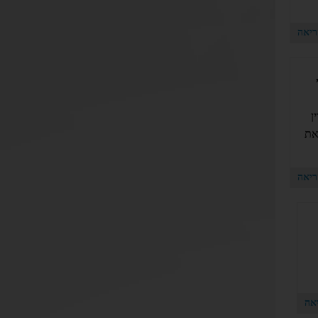
יאה
ן
את
יאה
אה