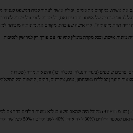
נס את אשתו. במקרים מתאימים, יכולה אישה לעתור לבית המשפט לענייני 
על לדאוג לצרכיה של אשתו. יחד עם זאת, כל מקרה לגופו וכל מקרה לנסיבותי
דיה תחת מזונותיה". קרי אישה שעובדת, מקזזים את מזונותיה מזכותה למזונ
 מזונות אישה, ובכל מקרה מומלץ להיוועץ עם עורך דין לגירושין לנסיבות
, צרכים שוטפים (ביגוד והנעלה, כלכלה וכו') והוצאות מדור (שכירות
אות חינוך (הכוללות משפחתון, גנים, צהרונים, חוגים, קייטנות וכל התשלומ
עד לפסק הדין של בית המשפט העליון שניתן בשנת 2017 (בע"מ 919/15) מקובל היה שהאב נושא במלוא מזונות הילדים בהתאם ל
שנהגו בפסיקה. מינימום של כ – 1,400 ₪ לילד, ומדור בהתאם למספר הילדים (30% לילד אחד, 40% לשני ילדים ו %