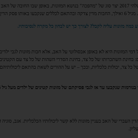
פסק הדין אשר יצא תחת ידו של בית המשפט העליון בשלהי 2017 יצר סוג של "מהפכה" בנושא המזונות, באופן שבו החובה של
כמה מזונות עליה לקבל? לצורך כך יש לבחון כל מקרה לנסיבותיו.
מי המזונות היא לא באופן אבסולוטי על האב, אלא חבות מזונות לגבי ילדים
ניהם: בחינת השתכרותו של כל צד, בחינת הסדרי השהות של כל צד עם הקטינים
ל צד, יכולות כלכליות, ובכך – יש על ההורים לשאת בהתאם ליכולותיהם ו
פסק הדין משנת 2017 (בע"מ 9/15
הדין העברי של האב בעניין מזונות ללא קשר ליכולותיו הכלכליות. אגב, סוגיה ז