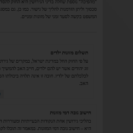
"מהפיכה" נוספת שחלה בדיני הגירושין היא החוק להסדר
סכסוך וליתן הזדמנות להליך של גישור. כמו כן, גם במס
המשפט בקשה לסעד זמני של מזונות זמניים.
תשלום מזונות ילדים
על פי החוק החל במדינת ישראל, במקרים של גירושין
זוג יהודים אשר יש להם ילדים, חייב האב להמשיך ו
לכלכלתם של ילדיו. חובה זו אינה תלויה ביכולתו ה
האב.
ה
חישוב גובה דמי מזונות
בהליכי גירושין אחת הנקודות הבעייתיות ומעוררות 
היא – חישוב גובה דמי המזונות. במאמר זה תוכלו לקר