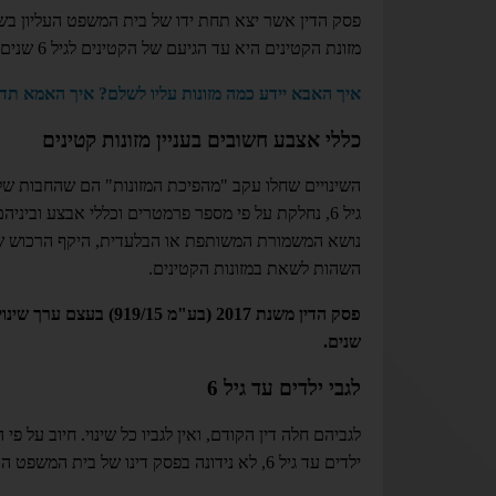
מזונת הקטינים היא עד הגיעם של הקטינים לגיל 6 שנים. מגיל 6 ואילך, החבות מדין צדקה ובהתאם לכללים שנקבעו באותו פסק הדין.
איך האבא יידע כמה מזונות עליו לשלם? איך האמא תדע 
כללי אצבע חשובים בעניין מזונות קטינים
השינויים שחלו עקב "מהפיכת המזונות" הם שהחבות של ד
גיל 6, נחלקת על פי מספר פרמטרים וכללי אבצע ובי
נושא המשמורת המשותפת או הבלעדית, היקף הרכוש של כ
השהות לשאת במזונות הקטינים.
שנים.
לגבי ילדים עד גיל 6
לגביהם חלה דין הקודם, ואין לגביו כל שינוי. חיוב על פי 
ילדים עד גיל 6, לא נידונה בפסק דינו של בית המשפט העליון.