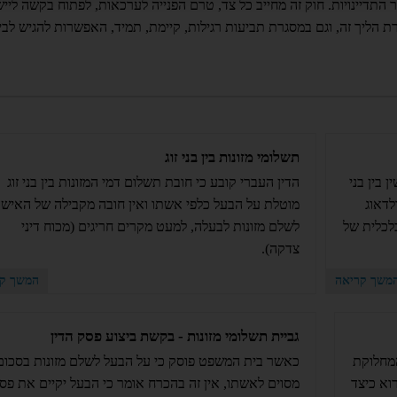
 התדיינויות. חוק זה מחייב כל צד, טרם הפנייה לערכאות, לפתוח בקשה לייש
גרת הליך זה, וגם במסגרת תביעות רגילות, קיימת, תמיד, האפשרות להגיש לבי
תשלומי מזונות בין בני זוג
 בין בני
הדין העברי קובע כי חובת תשלום דמי המזונות בין בני זוג
לדאוג
מוטלת על הבעל כלפי אשתו ואין חובה מקבילה של האיש
כלכלית של
לשלם מזונות לבעלה, למעט מקרים חריגים (מכוח דיני
צדקה).
משך קריאה
המשך קר
גביית תשלומי מזונות - בקשת ביצוע פסק הדין
המחלוקת
כאשר בית המשפט פוסק כי על הבעל לשלם מזונות בסכום
וא כיצד
מסוים לאשתו, אין זה בהכרח אומר כי הבעל יקיים את פס