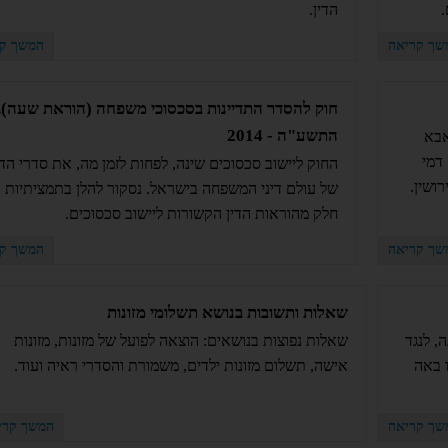
.
הדין.
שך קריאה
המשך קר
חוק להסדר התדיינות בסכסוכי משפחה (הוראת שעה),
התשע"ה - 2014
אבא
דמי
החוק ליישוב סכסוכים שינה, לפחות לזמן מה, את סדרי הדי
ושין.
של עולם דיני המשפחה בישראל. נסקור להלן בתמציתיות 
חלק מהוראות הדין הקשורות ליישוב סכסוכים.
שך קריאה
המשך קר
שאלות ותשובות בנושא תשלומי מזונות
, לנגד
שאלות נפוצות בנושאים: הוצאה לפועל של מזונות, מזונות
 באה
אישה, תשלום מזונות ילדים, משמורת והסדרי ראיה ועוד.
שך קריאה
המשך קרי