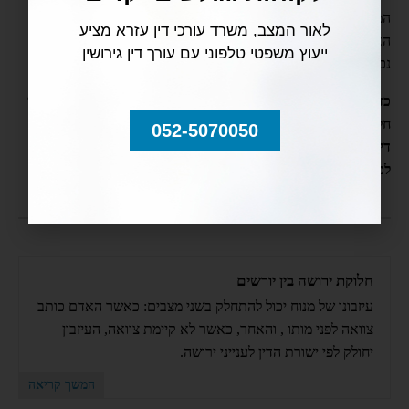
המימוש. למי פונים כדי לממשה? כיצד מתמודדים עם נושא המיסוי?
לאור המצב, משרד עורכי דין עזרא מציע
האם ירושת נכס נחשב כפעולת מס החייבת בתשלום? האם ירושת
ייעוץ משפטי טלפוני עם עורך דין גירושין
נכסי הון נחשבת כפעולת מס הכרוכה בעלות?
כדי להתמודד עם כל השאלות הללו ובייחוד אם עולה קונפליקט לגבי
חלוקת הירושה ו/או יש חשד לאי תקינותה, מומלץ להתייעץ באופן
052-5070050
דיסקרטי עם עו"ד לענייני ירושות וצוואות ערן עזרא, שישמח לייעץ
לכם בכל שאלה ופנייה:
052-5070050
חלוקת ירושה בין יורשים
עיזבונו של מנוח יכול להתחלק בשני מצבים: כאשר האדם כותב
צוואה לפני מותו , והאחר, כאשר לא קיימת צוואה, העיזבון
יחולק לפי ישורת הדין לענייני ירושה.
המשך קריאה