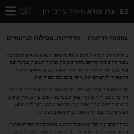
צוואות וירושות – מחלוקות, פסילות וערעורים
צוואות וירושות מהוות רכיב אינטרגלי מתוך קשת הנושאים לה מספק
מענה תחום דיני הירושה. התחום עוסק בסוגיות חשובות כמו כתיבת
ועריכת צוואה, חלוקת ירושה, מיסוי לאחר ביצוע החלוקה, הגשת
התנגדויות לקיום הצוואה, ניהול עזבונו של המנוח ועוד.
תחום הצוואות והירושות עשוי להיות מאוד רגיש וסוער היות והגורם
המרכזי סביבו חלה כל ההתעסקות בעיזבון – איננו עוד בין החיים ולכן
פרט לכתבים שהותיר אחריו (במידה ואכן ניסח צוואה לפני מותו) –
לא ניתן לברר עמו למה התכוון בדיוק ומהם רצונותיו.
מאחר שהצוואה בכל זאת אמורה לבטא את רצונותיו האחרונים של
המנוח, חוק דיני הירושה רואה בכך חשיבות עצומה ומנסה לכבדם.