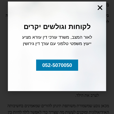
מהם התנאים המרכזיים לקיומה של משמורת משותפת?
בית המשפט הגדיר תנאים ברורים לפיהם המשמרת המשותפת יכולה
להתקיים:
לקוחות וגולשים יקרים
כל הורה צריך להכיר בחשיבותו של ההורה השני בחייו של
לאור המצב, משרד עורכי דין עזרא מציע
הילד.
ייעוץ משפטי טלפוני עם עורך דין גירושין
ההורים צריכים לנהל ערוץ תקשורת פתוח על אף הפרידה.
שני ההורים צריכים להאמין שהילד זקוק למסגרת של זוג
ההורים ע"מ להתפתח.
052-5070050
ההורים גרים בסמיכות פיזית אחת לשנייה גם לאחר הפרידה,
מה שמאפשר את חלוקת המשמורת הפיזית.
כאשר ההורים יודעים לפתור את הקונפליקטים ביניהם מבלי
לערב את הילד.
מכאן נובע שמשמורת משותפת תינתן להורים שמאמינים בחשיבותה
האידיאולוגית ומוכנים לעשות מה שצריך כדי לאפשר לילד לחיות בין