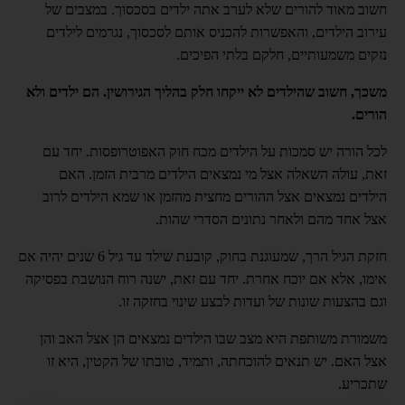
חשוב מאוד להורים שלא לערב אתה ילדים בסכסוך. במצבים של
עירוב הילדים, והאפשרות להכניס אותם לסכסוך, נגרמים לילדים
נזקים משמעותיים, חלקם בלתי הפיכים.
משכך, חשוב שהילדים לא ייקחו חלק בהליך הגירושין. הם ילדים ולא
הורים.
לכל הורה יש סמכות על הילדים מכח חוק האפוטרופסות. יחד עם
זאת, עולה השאלה אצל מי נמצאים הילדים מרבית הזמן. האם
הילדים נמצאים אצל ההורים מחצית מהזמן או שמא הילדים לרוב
אצל אחד מהם ולאחר נתונים הסדרי שהות.
חזקת הגיל הרך, שמעוגנת בחוק, קובעת שילד עד גיל 6 שנים יהיה אם
אימו, אלא אם יוכח אחרת. יחד עם זאת, ישנה רוח הנושבת בפסיקה
וגם בהצעות שונות של ועדות לבצע שינוי בחזקה זו.
משמורת משותפת היא מצב שבו הילדים נמצאים הן אצל האב והן
אצל האם. יש תנאים להוכחתה, ותמיד, טובתו של הקטין, היא זו
שתכריע.