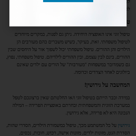
לטיפול מקובעים ו/או עם תנאים מוקדמים. טיפול שכזה נועד מראש
לכישלון.
טיפול משפחתי.
טיפול זוגי אינו האופציה היחידה. ניתן גם לפנות, במקרים מיוחדים
לטיפול משפחתי. זאת, בעיקר, כשיש משברים בהם מעורבים הן
הילדים והן ההורים. טיפול משפחתי יכול לשפוך אור על היחסים שבין
ההורים, בינם לבין עצמם, ובין ההורים לילדיהם. טיפול משפחתי, נפוץ,
גם כשמדובר במשפחות "מעורבות" של הורים עם ילדים שאינם
ביולוגים לאחד הצדדים וכדומה.
המחשבה על גירושין!
במידה וכבר הייתם בטיפול זוגי ו/או החלטתם שאין ברצונכם לטפל
במערכת הזוגית והמשפחתית ובחרתם באופציית הפרידה – המילה
הנכונה היא לא פרידה, אלא גירושין.
גירושין
על כל המשתמע מכך, טיפול במשמורת הילדים, הסדרי שהות,
הסדרת הגט, מזונות ילדים, מזונות אישה, רכוש, חובות, נכסים,