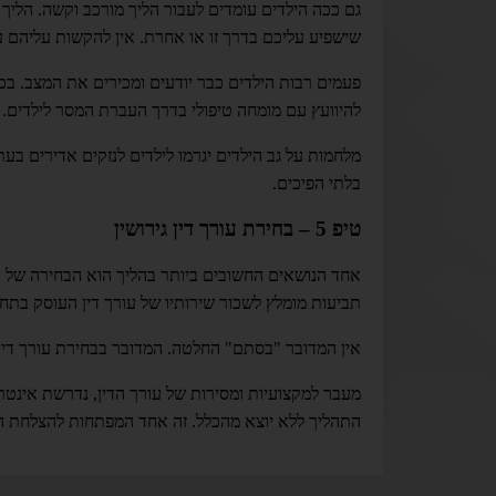
גם ככה הילדים עומדים לעבור הליך מורכב וקשה. הליך
שישפיע עליכם בדרך זו או אחרת. אין להקשות עליהם עו
פעמים רבות הילדים כבר יודעים ומכירים את המצב. בכל
להיוועץ עם מומחה טיפולי בדרך העברת המסר לילדים.
מלחמות על גב הילדים יגרמו לילדים לנזקים אדירים בעתי
בלתי הפיכים.
טיפ 5 – בחירת עורך דין גירושין
אחד הנושאים החשובים ביותר בהליך הוא הבחירה של עור
תביעות מומלץ לשכור שירותיו של עורך דין העוסק בתחו
אין המדובר "בסתם" החלטה. המדובר בבחירת עורך דין ל
מעבר למקצועיות ומסירות של עורך הדין, נדרשת אינטרא
התהליך ללא יוצא מהכלל. זה אחד המפתחות להצלחת ה