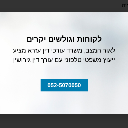
בכן, יש לאגד את כל הראיות שיכולות להוכיח את טענותייך.
ת לא מוסרית של בן הזוג, ולכך יש לאסוף ראיות אשר יוכיחו את הטענות. לד
דה ושקלת לשכור שירותיו של חוקר פרטי מומלץ להיוועץ עם עורך דין לגבי
לקוחות וגולשים יקרים
לאור המצב, משרד עורכי דין עזרא מציע
יות והמסמכים שיוכיחו את טענותייך. באופן כללי – יש לאסוף מסמכים בדבר ח
ייעוץ משפטי טלפוני עם עורך דין גירושין
 ואחרות, חשבונות בנק, במצב של עסקים – דוחות רווח והפסד, מסמכים אוד
הכנה לעניין מזונות אישה ו/או קטינים אמורה לכלול את תיעוד הכנסות הצדדים ל 12 החודשים שקדמו, רמת החיים, הוכחת צר
052-5070050
ה.
בהליך. הילדים הם רק ילדים. הם לא "כלי" בגירושין. גירושין בין בני זוג אי