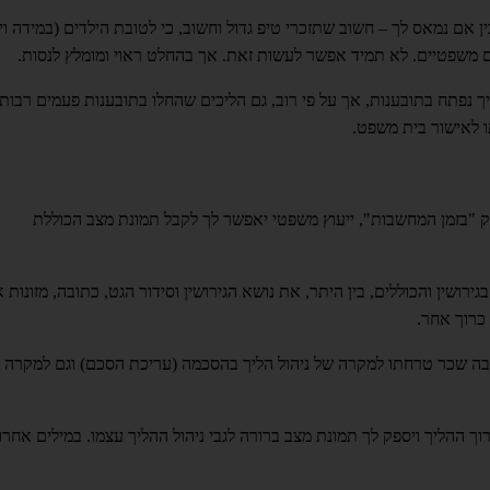
ין אם נמאס לך – חשוב שתזכרי טיפ גדול וחשוב, כי לטובת הילדים (במידה וי
 משפטיים. לא תמיד אפשר לעשות זאת. אך בהחלט ראוי ומומלץ לנסות.
ך נפתח בתובענות, אך על פי רוב, גם הליכים שהחלו בתובענות פעמים רבות
 לאישור בית משפט.
"בזמן המחשבות", ייעוץ משפטי יאפשר לך לקבל תמונת מצב הכוללת
ירושין והכוללים, בין היתר, את נושא הגירושין וסידור הגט, כתובה, מזונות 
 כרוך אחר.
ובה שכר טרחתו למקרה של ניהול הליך בהסכמה (עריכת הסכם) וגם למקרה 
רוך ההליך ויספק לך תמונת מצב ברורה לגבי ניהול ההליך עצמו. במילים אחרו