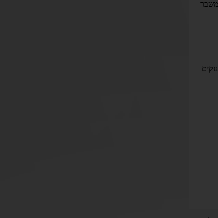
 משבר
נזקים