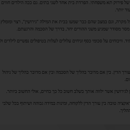
 של פירוק תא משפחתי. הפרדת בית אחד לשני בתים. גם ככה הילדים חווים
ד יותר.
 מקרה, וגם במצב שהם כבר שמעו בבית את המילה "גירושין", רצוי ומומלץ
 מסר מסודר שמגיע משני ההורים יחד, בדרך של הסכמה והרגעתם.
ד. וויכוחים על סכומי כסף זניחים עלולים לעלות בטיפולים נפשיים לילדים ול
ך הדין. בין אם מדובר בהליך של הסכמה ובין אם מדובר בהליך של ניהול
ם.
גירושין אשר ילווה אותך בשלב חשוב כל כך בחיים, אולי החשוב ביותר.
קציה טובה בין עורך הדין ללקוחה, זמינות במידה גבוהה ושיתוף בכל שלבי
הליך.