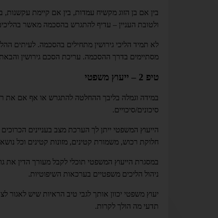
בין אם בן הזוג מקשיח עמדות, בין אם קיימת עקשנות, ב
ולטובת העניין – עדיף להתגרש בהסכמה מאשר בהליכים
לא תמיד הליכי גירושין מתחילים בהסכמה. לעיתים ההלי
מסתיימים בדרך ההסכמה. עריכת הסכם גירושין והבאתו
טיפ 2 – ייעוץ משפטי
במידה וגמלה בליבך ההחלטה להתגרש או אף אם את רק 
סיכונים/סיכויים.
הייעוץ המשפטי ייתן לך הערכת מצב בעניינים הכרוכים בג
חלוקת רכוש, משמורת קטינים, מזונות קטינים וכל נושא
במסגרת הייעוץ המשפטי תוכלי לקבל מעורך הדין את ג
ניהול הליכים משפטיים בערכאות השיפוטיות.
יעוץ משפטי יכוון אותך לגבי טיב הראיות שיש לאגור לצ
תדעי מה הולך לקרות.