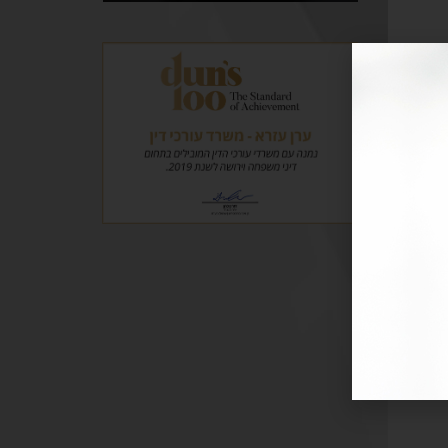
וגמא:
וזה
ות
כי הילדים
ן