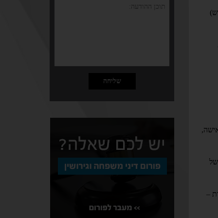
ש)
אישה,
של
ת –