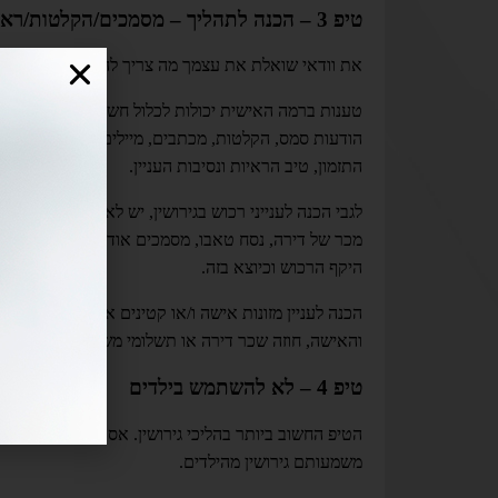
טיפ 3 – הכנה לתהליך – מסמכים/הקלטות/ראיות
את וודאי שואלת את עצמך מה צריך להכין לתהליך זה. ו
טענות ברמה האישית יכולות לכלול חשד לבגידה, התנהגו
הודעות סמס, הקלטות, מכתבים, מיילים וכיוצא בזה. במי
התזמון, טיב הראיות ונסיבות העניין.
לגבי הכנה לענייני רכוש בגירושין, יש לאגד את כל הרא
מכר של דירה, נסח טאבו, מסמכים אודות הלוואות כאלו
היקף הרכוש וכיוצא בזה.
והאישה, חוזה שכר דירה או תשלומי משכנתא וכיוצא בז
טיפ 4 – לא להשתמש בילדים
הטיפ החשוב ביותר בהליכי גירושין. אסור לערב את הילדים 
משמעותם גירושין מהילדים.