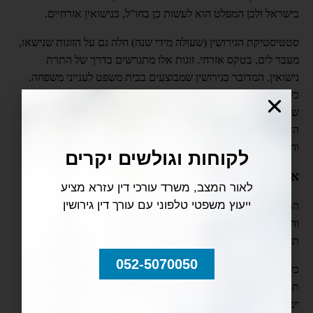
בישראל ולכן המפלט הוא לעשות כן בחו"ל, בנישואין אזרחיים.
סטטיסטיקת הגירושין (שעולה מידי שנה) חלה גם על הזוגות שנישאו,
מעבר לים, בטקס אזרחי. זוגות אלו מתגרשים בדרך של התרת
נישואין. המדובר בגירושין שמבוצעים בבית משפט לענייני משפחה.
כששני בני הזוג יהודים (גם אם נישאו בנישואין אזרחיים) הגירושין
שלהם יהיו בבית הדין הרבני. כששני בני הזוג שייכים לאותה דת, בית
הדין המוסמך יידון בגירושין שלהם. יחד עם זאת, כשאחד מהם יהודי
והאחר לא, הגירושין יבוצעו על דרך של התרת נישואין.
לקוחות וגולשים יקרים
איך מבצעים את ההתרה?
לאור המצב, משרד עורכי דין עזרא מציע
ייעוץ משפטי טלפוני עם עורך דין גירושין
התרת נישואין יכולה להתבצע בהסכמה. זו הדרך היעילה, המהירה
והזולה יותר. לשם כך, על הצדדים להכין מספר מסמכים, תצהירים,
תצהירים הקשורים לדת וכו'.
052-5070050
כשאין הסכמה, יש לבצע את התרת הנישואין בדרך של הגשת
תובענה לבית משפט לענייני משפחה. התקנות קובעות אילו מסמכים
יש לצרף ואילו הצהרות יש לכלול. הצהרות מראש לגבי הדת אליה