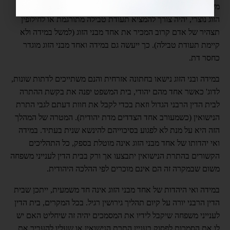
משתייכים בני הזוג ע"מ למנוע עיכובים מיותרים. במידה ואחד מבני
הזוג נוצרי, יהיה צורך להמציא תעודת טבילה מתורגמת או לחילופין
תצהיר של אדם קרוב המכיר את אחד מבני הזוג (למשל במידה ולא
קיימת תעודת טבילה). כך ייעשה גם במידה ואחד מבני הזוג מוגדר
כחסר דת.
במידה ובני הזוג נישאו בחתונה אזרחית והנם משתייכים לדתות שונות,
לדוג' כאשר אחד מהם יהודי, בית המשפט יפנה את בקשת ההתרה
לבית הדין הרבני הגדול וזאת בכדי לקבל את חוות דעתם לגבי התרת
הנישואין (כשמעורב אחד הצדדים מדת יהודית). המטרה של המהלך
הזה היא על מנת לא לפגוע בסיכוייהם להינשא שנית בעתיד. במידה
ואי יהדותו של אחד מבני הזוג אינה מוטלת בספק, כל התהליכים
הקשורים בהתרת הנישואין יתבצעו אך ורק בבית הדין לענייני משפחה
משום שבמקרה זה הם אינם מוכרים לפי ההלכה היהודית.
במידה ואי היהדות של אחד מבני הזוג אינה חד משמעית, ייתכן שבית
הדין הרבני יורה על קיום תהליך גירושין רגיל. בכל המקרים, בית הדין
לענייני משפחה שיקבל לידיו את המסמכים יהיה זה שיחליט האם יש
לו את הסמכות לפסוק בעניין התרת הנישואין או שעליו להעביר את