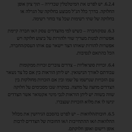
6.2.4. יש לפרט את המיטלטלין שבדירה – תוך ציון אופן
החלוקה. בדרך כלל הנ"ל מבוצע בחלוקה של הגרלה או
בחלוקה של שתי רשימות שכל צד בוחר רשימה.
6.3. עסק/חברה – כשיש למי מהצדדים עסק ו/או חברה קיימת
אפשרות למנות מעריך שווי ולהורות על ביצוע חלוקה ויש
אפשרות להורות שאותו הצד יישאר עם אותו העסק/החברה,
הכל בהתאם לנסיבות.
6.4. זכויות סוציאליות – צדדים צוברים זכויות ממקומות
עבודתם לאורך הנישואין. יש ליתן הוראות בין אם כל צד נשאר
עם הזכויות שנרשמו על שמו ובין אם הזכויות מחולקות בין
הצדדים מחצה על מחצה. במקרה שבו מסכימים על חלוקה
שווה בשווה יש ליתן הוראות לגבי מינוי אקטואר אשר הצדדים
יגישו לו את מלוא הזכויות שנצברו.
6.5. חובות/הלוואות – יש לפרט בהסכם הגירושין את מכלול
ההלוואות ו/או ההתחייבות ו/או החובות של הצדדים לרבות
אופן רישום ואופן חלוקתם.