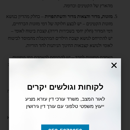
מהארץ של הקטינים וכדומה.
מזונות, מדור והצאות מדור והשתתפויות
– כחלק מהדיון בנושא
מזונות הקטינים – יש לבצע חלוקה של דמי מזונות הכרחיים,
דמי המדור (חלק יחסי בשכירות דירה).קצבת ביטוח לאומי –
יש להתייחס לנושא קצבת הילדים המתקבלת מהמוסד לביטוח
לאומי ולנושא קצבאות החינוך הניתנות לחד הוריות.
הצמדת המזונות למדד – יש להתייחס להצמדת דמי המזונות
למדד המחירים לצרכן, לרוב, ההצמדה מבוצעת אחת לשלושה
חודשים, ללא הפרשים בין עדכון לעדכון.
מזונות בתקופת השירות הצבאי – יש להתייחס לדמי המזונות
לקוחות וגולשים יקרים
בתקופת השירות הצבאי של כל קטין – שדמי המזונות בתקופה
זו הם שליש ממה ששילם האב ערב הגיעו של כל קטין לגיל 18
לאור המצב, משרד עורכי דין עזרא מציע
שנים.
ייעוץ משפטי טלפוני עם עורך דין גירושין
רכוש
– יש לבצע חלוקה של כל פרטי הרכוש של הצדדים וללא
יוצא מהכלל. בחלוקה זו יש להתייחס לכל פריט רכושי ולאופן