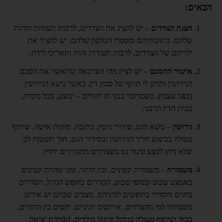
הבאים:
הצגת הצדדים
– יש להציג את הצדדים, לרבות תעודות הזהות
שלהם, כתובותיהם ומספרי הטלפון שלהם. יש להציד את
ילדיהם של הצדדים, לרבות תעודות זהות ותאריכי לידה.
אישור ההסכם
– יש לציין מהי הערכאה שתאשר את הסכם
הגירושין ותיתן לו תוקף של פסק דין, כאשר נושא הגירושין
(בפני עצמו), כשמדובר בבני זוג יהודים – יבוצע, בכל מקרה,
בבית הדין הרבני.
גירושין
– נושא הגט, סידורי גיטין, כתובה, מזונות אישה, שיתוף
פעולה בביצוע הליך הגירושין ובסידור הגט, תוך תשומת לב
שלא ניתן לבצע סיגור גט כשצדדים מתגוררים יחדיו.
משמורת
– משמורת קטינים, ובין היתר, זמני שהיית קטינים
באמצע שבוע ובסופי שבוע, הסדרים בחופש הגדול, הסדרים
בחגים והסדרי בחופשים למיניהם. מצבים שבהם יש אירוע
משפחתי למי מהצדדים, אירועים חגיגיים, יחסים בין ההורים,
כבוד ושיתוף פעולה בגידול וחינוך הילדים, הסדרת יציאה