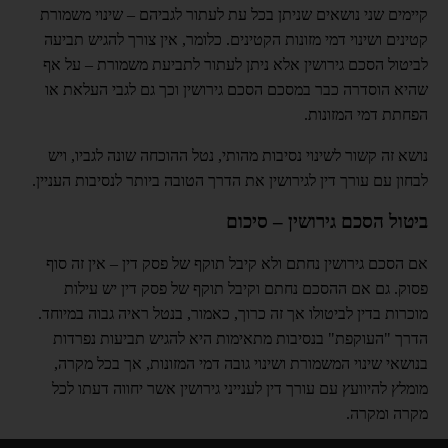
קיימים שני נושאים שניתן בכל עת לעתור לגביהם – שינוי משמורת
קטינים ושינוי דמי מזונות הקטינים. כלומר, אין צורך להגיש תביעה
לביטול הסכם גירושין אלא ניתן לעתור לתביעת משמורת – על אף
שהיא הוסדרה כבר במסכם הסכם גירושין וכך גם לגבי העלאת או
הפחתת דמי המזונות.
נושא זה קשור לשינוי נסיבות מהותי, נטל ההוכחה שונה לגביו, ויש
לבחון עם עורך דין לגירושין את הדרך הטובה ביותר לנסיבות העניין.
ביטול הסכם גירושין – סיכום
אם הסכם גירושין נחתם ולא קיבל תוקף של פסק דין – אין זה סוף
פסוק. גם אם ההסכם נחתם וקיבל תוקף של פסק דין יש עילות
מוכרות בדין לביטולו אך זה כרוך, כאמור, בנטל ראיה גבוה במיוחד.
הדרך "העוקפת" בנסיבות מתאימות היא להגיש תביעות נפרדות
בנושאי שינוי המשמורת ושינוי גובה דמי המזונות, אך בכל מקרה,
מומלץ להיוועץ עם עורך דין לענייני גירושין אשר יחווה דעתו לכל
מקרה ומקרה.