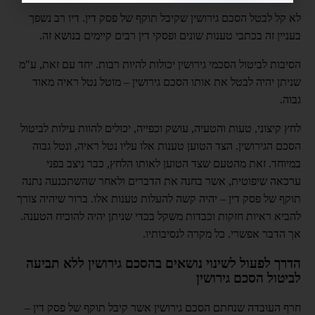
לא קל לבטל הסכם גירושין שקיבל תוקף של פסק דין. דיו רב נשפך
בעניין זה בכתבי טענות שונים ופסקי דין רבים קיימים בנושא זה.
הסיבות לביטול הסכמי גירושין יכולות להיות רבות. יחד עם זאת, ע"מ
שניתן יהיה לבטל את אותו הסכם גירושין – מוטל נטל ראיה מאוד
גבוה.
לחץ קיצוני, טעות והטעיה, עושק וכפייה, יכולים להוות עילות לביטול
הסכם הגירושין. הצד הטוען טענות אלו עליו נטל ראיה, ונטל גבוה
במיוחד. זאת מהטעם שצד הטוען לאותו הלחץ, כבר ניצב בפני
ערכאה שיפוטית, אשר בחנה את הדברים ולאחר שהשתכנעה נתנה
תוקף של פסק דין – יהיה קשה להעלות טענות אלו. ברור שיהיה צורך
להביא ראיות חזקות וכבדות משקל בכדי שניתן יהיה להוכיח הטענה.
אך הדבר אפשרי. כל מקרה לנסיבותיו.
הדרך לפעול לשינוי נושאים בהסכם גירושין ללא תביעה
לביטול הסכם גירושין
חרף העובדה שנחתם הסכם גירושין אשר קיבל תוקף של פסק דין –