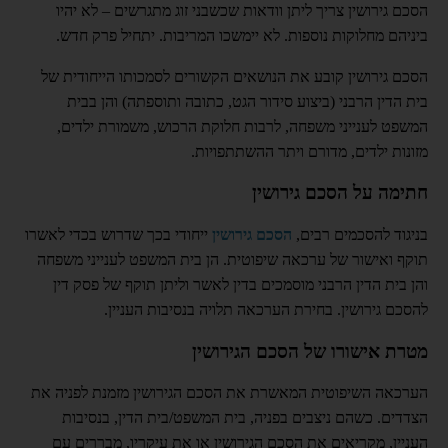
הסכם גירושין צריך ליתן וודאות שכשבני זוג מתגרשים – לא יהיו
ביניהם מחלוקות נוספות. לא יימשכו המריבות. יתחיל פרק חדש.
הסכם גירושין קובע את הנושאים הקשורים לסמכותו הייחודית של
בית הדין הרבני (ביצוע סידור הגט, כתובה ותוספתה) והן בבית
המשפט לענייני משפחה, לרבות חלוקת הרכוש, משמורת ילדים,
מזונות ילדים, מדורם ויתר ההשתתפויות.
חתימה על הסכם גירושין
בניגוד להסכמים רבים,
הסכם גירושין
ייחודי בכך שדרוש בכדי לאשרו
תוקף ואישור של ערכאה שיפוטית. הן בית המשפט לענייני משפחה
והן בית הדין הרבני מוסמכים בדין לאשר וליתן תוקף של פסק דין
להסכם גירושין. בחירת הערכאה תלויה בנסיבות העניין.
מטרת אישורו של הסכם הגירושין
הערכאה השיפוטית המאשרת את הסכם הגירושין מזמנת לפניה את
הצדדים. כשהם ניצבים בפניה, בית המשפט/בית הדין, בנסיבות
העניין, מקריאים את הסכם הגירושין או את עיקריו, מבררים עם